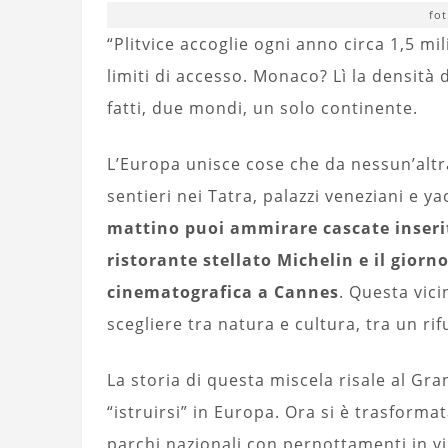
fot
“Plitvice accoglie ogni anno circa 1,5 mi
limiti di accesso. Monaco? Lì la densità 
fatti, due mondi, un solo continente.
L’Europa unisce cose che da nessun’altr
sentieri nei Tatra, palazzi veneziani e 
mattino puoi ammirare cascate inserit
ristorante stellato Michelin e il gior
cinematografica a Cannes
. Questa vici
scegliere tra natura e cultura, tra un r
La storia di questa miscela risale al Gr
“istruirsi” in Europa. Ora si è trasformat
parchi nazionali con pernottamenti in vi