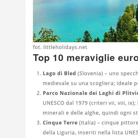
fot. littleholidays.net
Top 10 meraviglie eur
Lago di Bled
(Slovenia) – uno specch
medievale su una scogliera; ideale p
Parco Nazionale dei Laghi di Plitvi
UNESCO dal 1979 (criteri vii, viii, ix
minerali e delle alghe, quindi ogni 
Cinque Terre
(Italia) – cinque pittor
della Liguria, inseriti nella lista UN