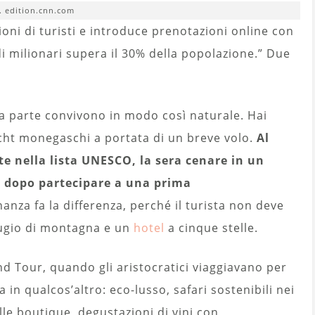
. edition.cnn.com
lioni di turisti e introduce prenotazioni online con
di milionari supera il 30% della popolazione.” Due
a parte convivono in modo così naturale. Hai
yacht monegaschi a portata di un breve volo.
Al
e nella lista UNESCO, la sera cenare in un
no dopo partecipare a una prima
nanza fa la differenza, perché il turista non deve
ifugio di montagna e un
hotel
a cinque stelle.
and Tour, quando gli aristocratici viaggiavano per
a in qualcos’altro: eco-lusso, safari sostenibili nei
lle boutique, degustazioni di vini con