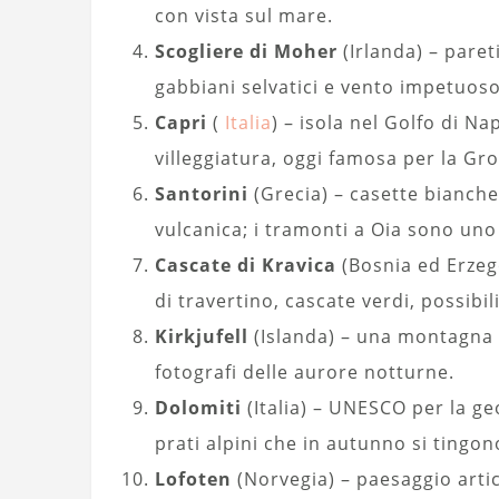
con vista sul mare.
Scogliere di Moher
(Irlanda) – pareti
gabbiani selvatici e vento impetuoso
Capri
(
Italia
) – isola nel Golfo di N
villeggiatura, oggi famosa per la Gr
Santorini
(Grecia) – casette bianche
vulcanica; i tramonti a Oia sono un
Cascate di Kravica
(Bosnia ed Erzeg
di travertino, cascate verdi, possibili
Kirkjufell
(Islanda) – una montagna s
fotografi delle aurore notturne.
Dolomiti
(Italia) – UNESCO per la geo
prati alpini che in autunno si tingon
Lofoten
(Norvegia) – paesaggio artic