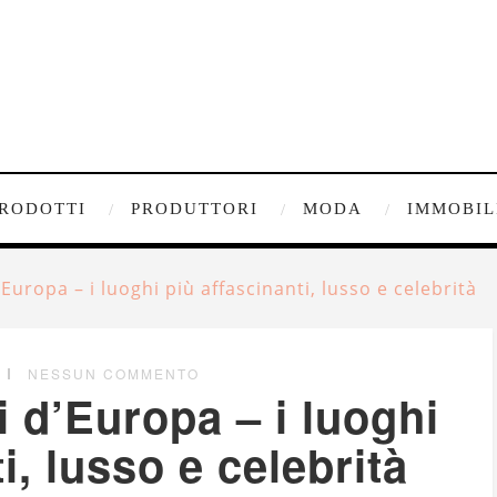
RODOTTI
PRODUTTORI
MODA
IMMOBIL
’Europa – i luoghi più affascinanti, lusso e celebrità
NESSUN COMMENTO
li d’Europa – i luoghi
i, lusso e celebrità