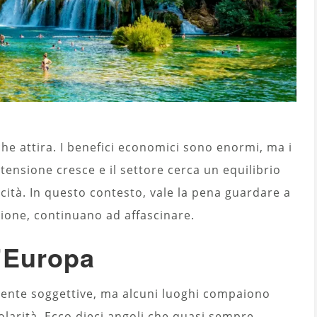
he attira. I benefici economici sono enormi, ma i
 tensione cresce e il settore cerca un equilibrio
cità. In questo contesto, vale la pena guardare a
sione, continuano ad affascinare.
d’Europa
amente soggettive, ma alcuni luoghi compaiono
larità. Ecco dieci angoli che quasi sempre