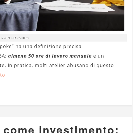
ot. airtasker.com
spoke” ha una definizione precisa
RBA:
almeno 50 ore di lavoro manuale
e un
e. In pratica, molti atelier abusano di questo
sto
o come investimento: