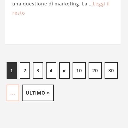
una questione di marketing. La …
Leggi il
resto
1
2
3
4
»
10
20
30
...
ULTIMO »