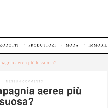
RODOTTI
PRODUTTORI
MODA
IMMOBIL
mpagnia aerea più lussuosa?
NESSUN COMMENTO
mpagnia aerea più
ssuosa?