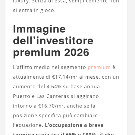
luxury. Senza di essa, semplicemente non
si entra in gioco.
Immagine
dell’investitore
premium 2026
L’affitto medio nel segmento
premium
è
attualmente di €17,14/m² al mese, con un
aumento del 4,64% su base annua.
Puerto e Las Canteras si aggirano
intorno a €16,70/m², anche se la
posizione specifica può cambiare
l’equazione.
L’occupazione a breve
termine varia tra il 65% e l’80%, il che,