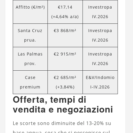
Affitto (€/m²)
€17,14
Investropa
(+4,64% a/a)
IV.2026
Santa Cruz
€3 868/m²
Investropa
prua.
IV.2026
Las Palmas
€2 915/m²
Investropa
prov.
IV.2026
Case
€2 685/m²
E&V/Indomio
premium
(+3,84%)
I-IV.2026
Offerta, tempi di
vendita e negoziazioni
Le scorte sono diminuite del 13-20% su
base annua, cosa che si percepisce sul