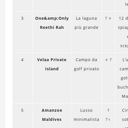
l
3
One&amp;Only
La laguna
? ⭐
12 
Reethi Rah
più grande
spia
sce
4
Velaa Private
Campo da
⭐ ?️
L’
Island
golf privato
cam
gol
buch
Ma
5
Amanzoe
Lusso
?
Ci
Maldives
minimalista
?‍♀️
so