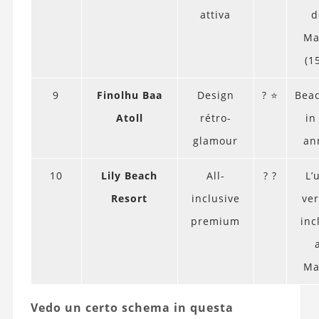
attiva
d
Ma
(1
9
Finolhu Baa
Design
? ⭐
Beac
Atoll
rétro-
in
glamour
an
10
Lily Beach
All-
? ?
L’
Resort
inclusive
ver
premium
inc
Ma
Vedo un certo schema in questa