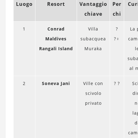
Luogo
Resort
Vantaggio
Per
Cur
chiave
chi
1
Conrad
Villa
?
La 
Maldives
subacquea
?‍♀️
cam
Rangali Island
Muraka
l
sub
al 
2
Soneva Jani
Ville con
? ?
Sc
scivolo
di
privato
n
la
d
cam