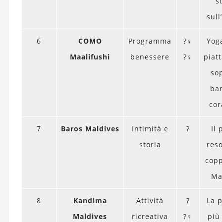
s
sul
6
COMO
Programma
?‍♀️
Yog
Maalifushi
benessere
?‍♀️
piat
so
ba
cor
7
Baros Maldives
Intimità e
?
Il
storia
res
copp
Ma
8
Kandima
Attività
?
La 
Maldives
ricreativa
?‍♀️
più