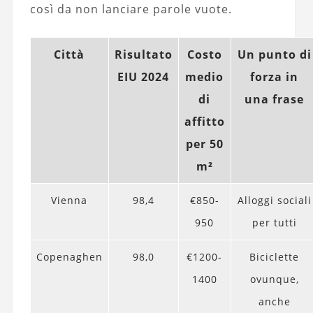
così da non lanciare parole vuote.
Città
Risultato
Costo
Un punto di
EIU 2024
medio
forza in
di
una frase
affitto
per 50
m²
Vienna
98,4
€850-
Alloggi sociali
950
per tutti
Copenaghen
98,0
€1200-
Biciclette
1400
ovunque,
anche