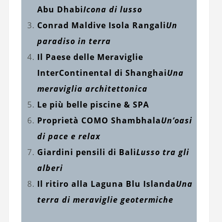
Abu Dhabi
Icona di lusso
Conrad Maldive Isola Rangali
Un
paradiso in terra
Il Paese delle Meraviglie
InterContinental di Shanghai
Una
meraviglia architettonica
Le più belle piscine & SPA
Proprietà COMO Shambhala
Un’oasi
di pace e relax
Giardini pensili di Bali
Lusso tra gli
alberi
Il ritiro alla Laguna Blu Islanda
Una
terra di meraviglie geotermiche