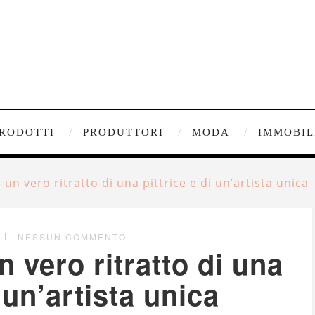
RODOTTI
PRODUTTORI
MODA
IMMOBIL
 un vero ritratto di una pittrice e di un’artista unica
NESSUN COMMENTO
n vero ritratto di una
i un’artista unica