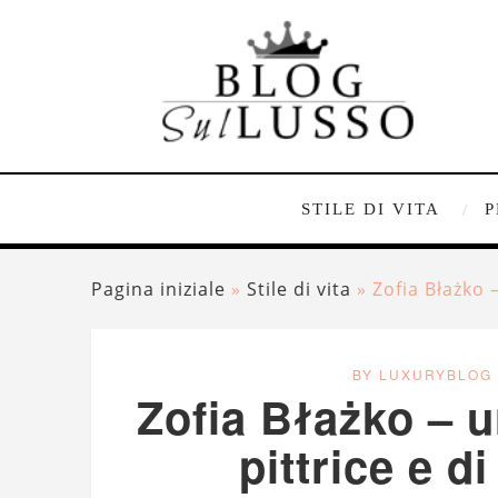
STILE DI VITA
P
Pagina iniziale
»
Stile di vita
»
Zofia Błażko –
BY LUXURYBLOG
Zofia Błażko – u
pittrice e d