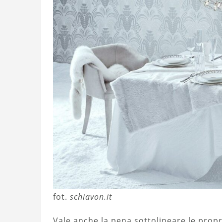
fot.
schiavon.it
Vale anche la pena sottolineare le propri