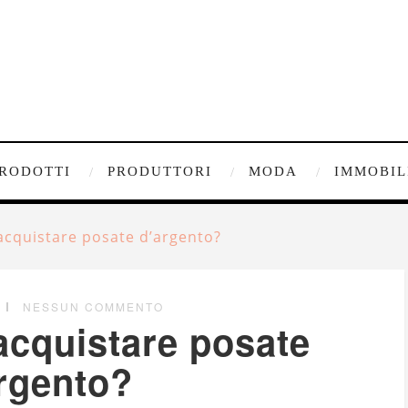
RODOTTI
PRODUTTORI
MODA
IMMOBIL
acquistare posate d’argento?
NESSUN COMMENTO
acquistare posate
rgento?