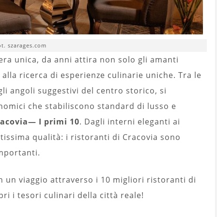
ot. szarages.com
fera unica, da anni attira non solo gli amanti
alla ricerca di esperienze culinarie uniche. Tra le
li angoli suggestivi del centro storico, si
nomici che stabiliscono standard di lusso e
racovia
—
I primi 10
. Dagli interni eleganti ai
tissima qualità: i ristoranti di Cracovia sono
mportanti.
un viaggio attraverso i 10 migliori ristoranti di
ri i tesori culinari della città reale!