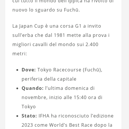
cui tutto il mondo dell’ippica ha rivolto di
nuovo lo sguardo su Fuchū.
La Japan Cup è una corsa G1 a invito
sull’erba che dal 1981 mette alla prova i
migliori cavalli del mondo sui 2.400
metri:
Dove:
Tokyo Racecourse (Fuchū),
periferia della capitale
Quando:
l’ultima domenica di
novembre, inizio alle 15:40 ora di
Tokyo
Stato:
IFHA ha riconosciuto l’edizione
2023 come World’s Best Race dopo la