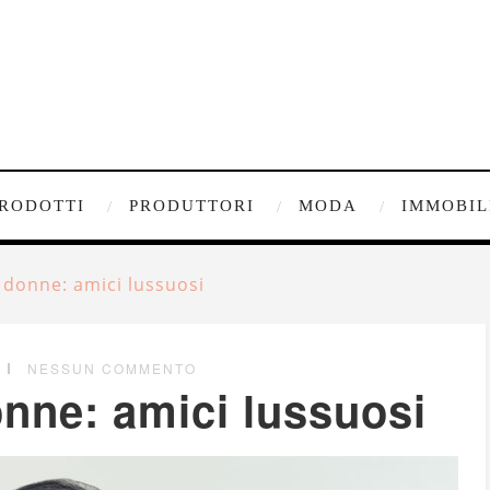
RODOTTI
PRODUTTORI
MODA
IMMOBIL
 donne: amici lussuosi
NESSUN COMMENTO
nne: amici lussuosi