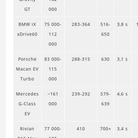
GT
000
BMW iX
75 000-
283-364
516-
3,8 s
xDrive60
112
650
000
Porsche
83 000-
288-315
630
3,1 s
Macan EV
115
Turbo
000
Mercedes
~161
239-292
579-
4,6 s
G‑Class
000
639
EV
Rivian
77 000-
410
700+
3,4 s