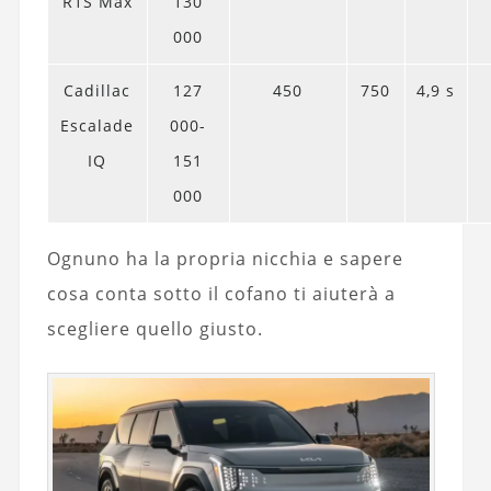
R1S Max
130
000
Cadillac
127
450
750
4,9 s
Escalade
000-
IQ
151
000
Ognuno ha la propria nicchia e sapere
cosa conta sotto il cofano ti aiuterà a
scegliere quello giusto.