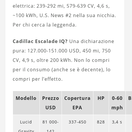
elettrica: 239-292 mi, 579-639 CV, 4,6 s,
~100 kWh, U.S. News #2 nella sua nicchia.
Per chi cerca la leggenda.
Cadillac Escalade IQ?
Una dichiarazione
pura: 127.000-151.000 USD, 450 mi, 750
CV, 4,9 s, oltre 200 kWh. Non lo compri
per il consumo (anche se è decente), lo
compri per l’effetto.
Modello
Prezzo
Copertura
HP
0-60
B
USD
EPA
mph
Lucid
81 000-
337-450
828
3,4 s
Gravity
142