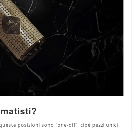
imatisti?
ueste posizioni sono “one-off”, cioè pezzi unici