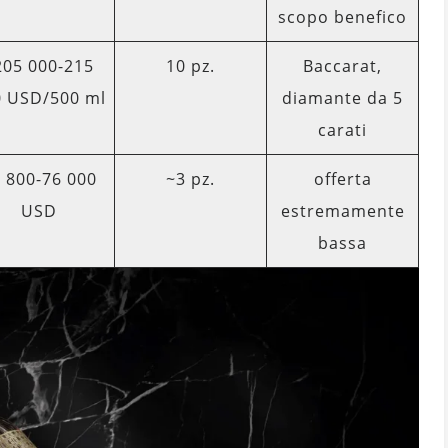
scopo benefico
205 000-215
10 pz.
Baccarat,
0 USD/500 ml
diamante da 5
carati
 800-76 000
~3 pz.
offerta
USD
estremamente
bassa