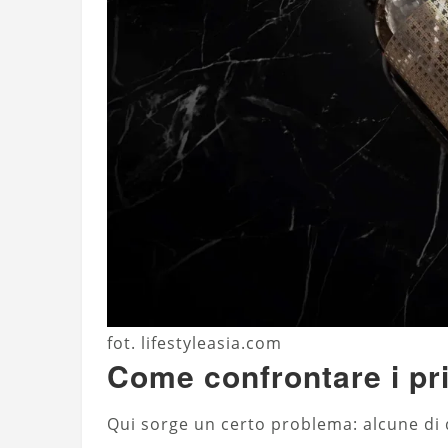
fot. lifestyleasia.com
Come confrontare i pr
Qui sorge un certo problema: alcune di q