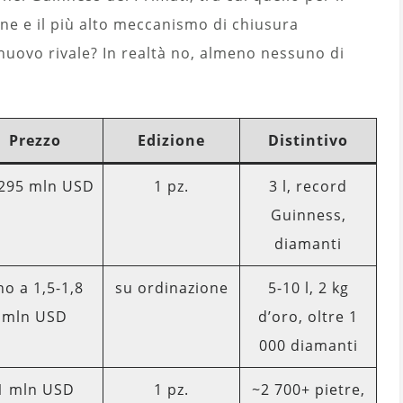
ne e il più alto meccanismo di chiusura
uovo rivale? In realtà no, almeno nessuno di
Prezzo
Edizione
Distintivo
,295 mln USD
1 pz.
3 l, record
Guinness,
diamanti
no a 1,5-1,8
su ordinazione
5-10 l, 2 kg
mln USD
d’oro, oltre 1
000 diamanti
1 mln USD
1 pz.
~2 700+ pietre,