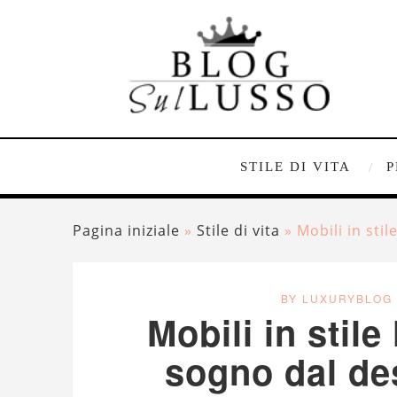
STILE DI VITA
P
Pagina iniziale
»
Stile di vita
»
Mobili in sti
BY LUXURYBLOG
Mobili in stil
sogno dal de