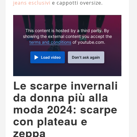
jeans esclusivi
e cappotti oversize.
This content is hosted by a third party. By
showing the external content you accept the
terms and conditions
of youtube.com.
Load video
Don't ask again
Le scarpe invernali
da donna più alla
moda 2024: scarpe
con plateau e
zeppa