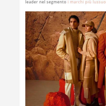
leader nel segmento
i marchi più lussuo