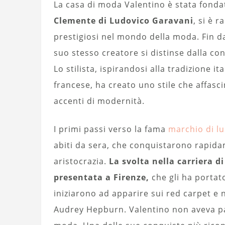
La casa di moda Valentino è stata fond
Clemente di Ludovico Garavani
, si è 
prestigiosi nel mondo della moda. Fin da
suo stesso creatore si distinse dalla co
Lo stilista, ispirandosi alla tradizione it
francese, ha creato uno stile che affasci
accenti di modernità.
I primi passi verso la fama
marchio di l
abiti da sera, che conquistarono rapida
aristocrazia.
La svolta nella carriera d
presentata a Firenze,
che gli ha portat
iniziarono ad apparire sui red carpet e 
Audrey Hepburn. Valentino non aveva pau