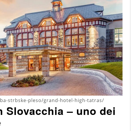
ba-strbske-pleso/grand-hotel-high-tatras/
in Slovacchia – uno dei
e