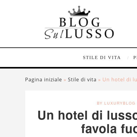
STILE DI VITA
P
Pagina iniziale
»
Stile di vita
»
Un hotel di l
BY LUXURYBLOG
Un hotel di luss
favola fu