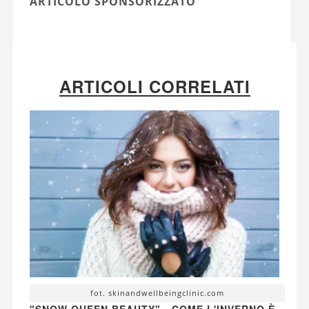
ARTICOLO SPONSORIZZATO
ARTICOLI CORRELATI
fot. skinandwellbeingclinic.com
"SNOW QUEEN BEAUTY" - COME L'INVERNO È