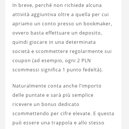
In breve, perché non richiede alcuna
attività aggiuntiva oltre a quella per cui
apriamo un conto presso un bookmaker,
ovvero basta effettuare un deposito,
quindi giocare in una determinata
società e scommettere regolarmente sui
coupon (ad esempio, ogni 2 PLN
scommessi significa 1 punto fedeltà).
Naturalmente conta anche l’importo
delle puntate e sarà più semplice
ricevere un bonus dedicato
scommettendo per cifre elevate. E questa
può essere una trappola e allo stesso