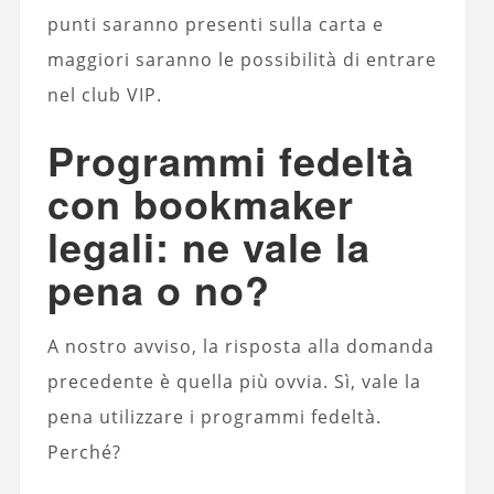
punti saranno presenti sulla carta e
maggiori saranno le possibilità di entrare
nel club VIP.
Programmi fedeltà
con bookmaker
legali: ne vale la
pena o no?
A nostro avviso, la risposta alla domanda
precedente è quella più ovvia. Sì, vale la
pena utilizzare i programmi fedeltà.
Perché?