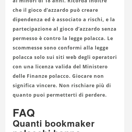
ai minori di 18 anni. Ricorda inoltre
che il gioco d’azzardo può creare
dipendenza ed è associato a rischi, e la
partecipazione al gioco d’azzardo senza
permesso è contro la legge polacca. Le
scommesse sono conformi alla legge
polacca solo sui siti web degli operatori
con una licenza valida del Ministero
delle Finanze polacco. Giocare non
significa vincere. Non rischiare più di
quanto puoi permetterti di perdere.
FAQ
Quanti bookmaker