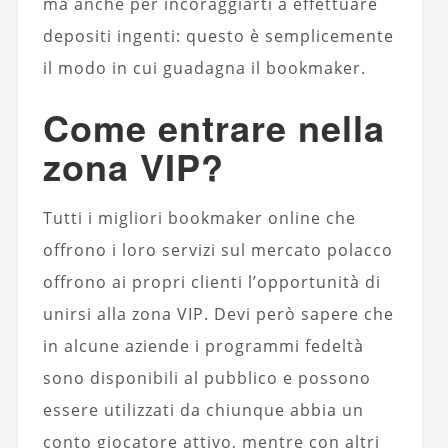
ma anche per incoraggiarti a effettuare
depositi ingenti: questo è semplicemente
il modo in cui guadagna il bookmaker.
Come entrare nella
zona VIP?
Tutti i migliori bookmaker online che
offrono i loro servizi sul mercato polacco
offrono ai propri clienti l’opportunità di
unirsi alla zona VIP. Devi però sapere che
in alcune aziende i programmi fedeltà
sono disponibili al pubblico e possono
essere utilizzati da chiunque abbia un
conto giocatore attivo, mentre con altri