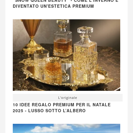
DIVENTATO UN'ESTETICA PREMIUM
L'originale
10 IDEE REGALO PREMIUM PER IL NATALE
2025 - LUSSO SOTTO L’ALBERO