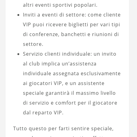
altri eventi sportivi popolari.
Inviti a eventi di settore: come cliente
VIP puoi ricevere biglietti per vari tipi
di conferenze, banchetti e riunioni di
settore.
Servizio clienti individuale: un invito
al club implica un’assistenza
individuale assegnata esclusivamente
ai giocatori VIP, e un assistente
speciale garantirà il massimo livello
di servizio e comfort per il giocatore
dal reparto VIP.
Tutto questo per farti sentire speciale,