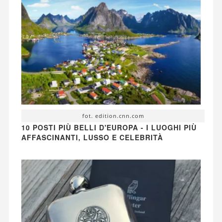
fot. edition.cnn.com
10 POSTI PIÙ BELLI D'EUROPA - I LUOGHI PIÙ
AFFASCINANTI, LUSSO E CELEBRITÀ