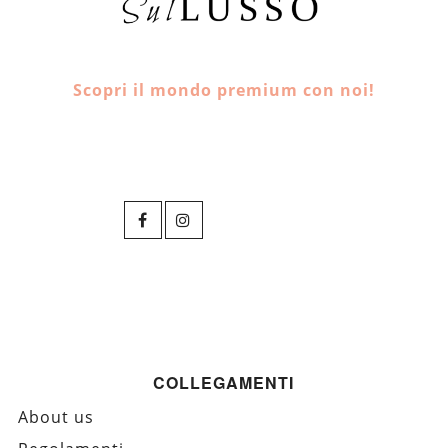
Scopri il mondo premium con noi!
COLLEGAMENTI
About us