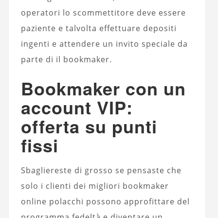
operatori lo scommettitore deve essere
paziente e talvolta effettuare depositi
ingenti e attendere un invito speciale da
parte di il bookmaker.
Bookmaker con un
account VIP:
offerta su punti
fissi
Sbagliereste di grosso se pensaste che
solo i clienti dei migliori bookmaker
online polacchi possono approfittare del
programma fedeltà e diventare un