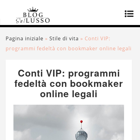
Pagina iniziale
»
Stile di vita
»
Conti VIP:
programmi fedeltà con bookmaker online legali
Conti VIP: programmi
fedeltà con bookmaker
online legali