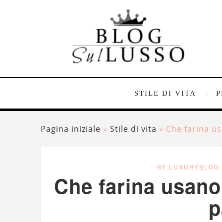
STILE DI VITA
P
Pagina iniziale
»
Stile di vita
»
Che farina usa
BY LUXURYBLOG
Che farina usano g
p