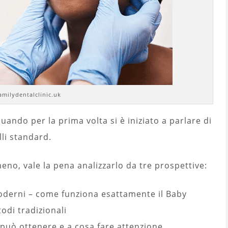
amilydentalclinic.uk
uando per la prima volta si è iniziato a parlare di
li standard.
o, vale la pena analizzarlo da tre prospettive:
oderni – come funziona esattamente il Baby
todi tradizionali
si può ottenere e a cosa fare attenzione