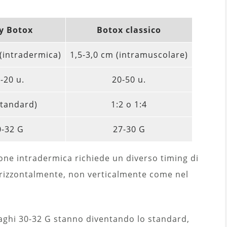
y Botox
Botox classico
 (intradermica)
1,5-3,0 cm (intramuscolare)
-20 u.
20-50 u.
standard)
1:2 o 1:4
0-32 G
27-30 G
ne intradermica richiede un diverso timing di
 orizzontalmente, non verticalmente come nel
i aghi 30-32 G stanno diventando lo standard,