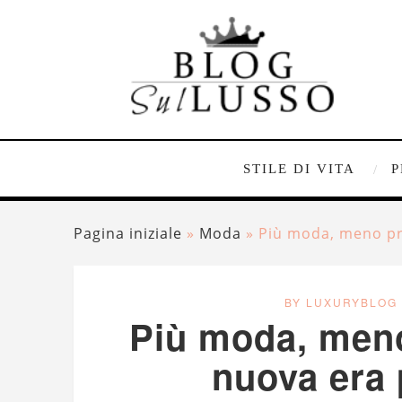
STILE DI VITA
P
Pagina iniziale
»
Moda
»
Più moda, meno pr
BY LUXURYBLOG
Più moda, meno
nuova era 