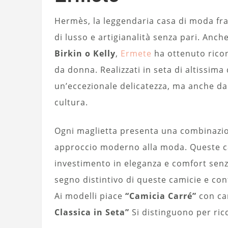
Hermès, la leggendaria casa di moda fr
di lusso e artigianalità senza pari. An
Birkin o Kelly
,
Ermete
ha ottenuto ricon
da donna. Realizzati in seta di altissima
un’eccezionale delicatezza, ma anche da ri
cultura.
Ogni maglietta presenta una combinazion
approccio moderno alla moda. Queste ca
investimento in eleganza e comfort senza
segno distintivo di queste camicie e conf
Ai modelli piace
“Camicia Carré”
con car
Classica in Seta”
Si distinguono per ric