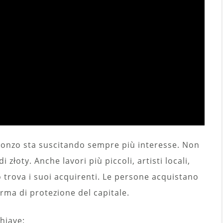
 bronzo sta suscitando sempre più interesse. Non
i złoty. Anche lavori più piccoli, artisti locali,
 trova i suoi acquirenti. Le persone acquistano
ma di protezione del capitale.
chiave: