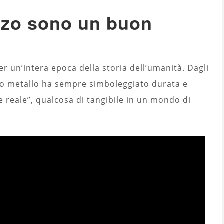
onzo sono un buon
r un’intera epoca della storia dell’umanità. Dagli
sto metallo ha sempre simboleggiato durata e
 reale”, qualcosa di tangibile in un mondo di