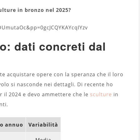
lture in bronzo nel 2025?
fDUmutaOc&pp=0gcJCQYKAYcqIYzv
o: dati concreti dal
nte acquistare opere con la speranza che il loro
volo si nasconde nei dettagli. Di recente ho
per il 2024 e devo ammettere che le
sculture
in
ti.
io annuo
Variabilità