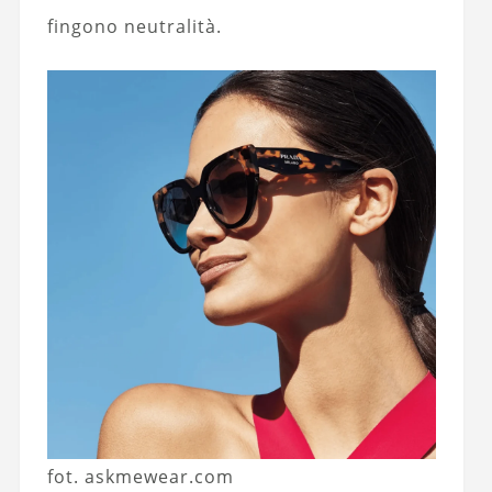
fingono neutralità.
fot. askmewear.com