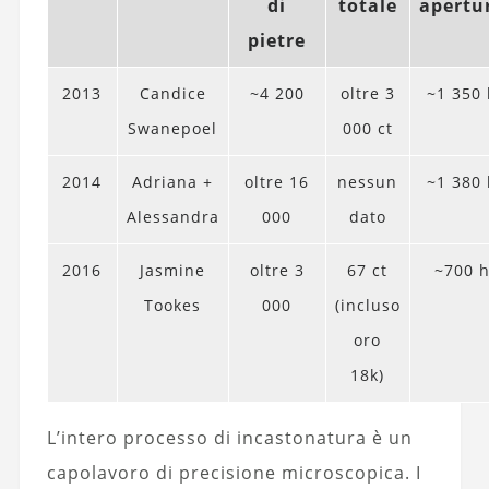
di
totale
apertu
pietre
2013
Candice
~4 200
oltre 3
~1 350 
Swanepoel
000 ct
2014
Adriana +
oltre 16
nessun
~1 380 
Alessandra
000
dato
2016
Jasmine
oltre 3
67 ct
~700 
Tookes
000
(incluso
oro
18k)
L’intero processo di incastonatura è un
capolavoro di precisione microscopica. I