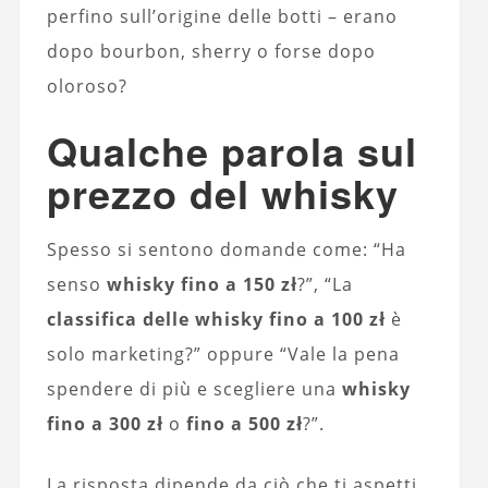
perfino sull’origine delle botti – erano
dopo bourbon, sherry o forse dopo
oloroso?
Qualche parola sul
prezzo del whisky
Spesso si sentono domande come: “Ha
senso
whisky fino a 150 zł
?”, “La
classifica delle whisky fino a 100 zł
è
solo marketing?” oppure “Vale la pena
spendere di più e scegliere una
whisky
fino a 300 zł
o
fino a 500 zł
?”.
La risposta dipende da ciò che ti aspetti.