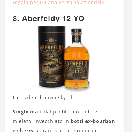
regalo per un anniversario aziendale
.
8. Aberfeldy 12 YO
Fot. sklep-domwhisky.pl
Single malt
dal profilo morbido e
mielato. Invecchiato in
botti ex-bourbon
e
sherry
, garantisce un equilibrio