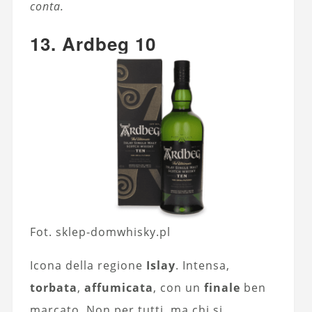
conta.
13. Ardbeg 10
Fot. sklep-domwhisky.pl
Icona della regione
Islay
. Intensa,
torbata
,
affumicata
, con un
finale
ben
marcato. Non per tutti, ma chi si