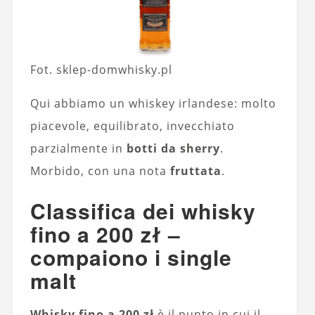
Fot. sklep-domwhisky.pl
Qui abbiamo un whiskey irlandese: molto
piacevole, equilibrato, invecchiato
parzialmente in
botti da sherry
.
Morbido, con una nota
fruttata
.
Classifica dei whisky
fino a 200 zł –
compaiono i single
malt
Whisky fino a 200 zł
è il punto in cui il