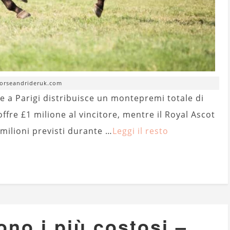
horseandrideruk.com
he a Parigi distribuisce un montepremi totale di
offre £1 milione al vincitore, mentre il Royal Ascot
 milioni previsti durante …
Leggi il resto
sono i più costosi –