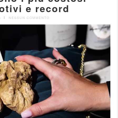
otivi e record
G
NESSUN COMMENTO