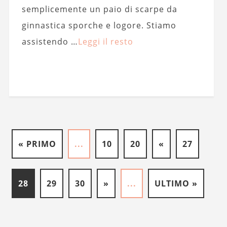
semplicemente un paio di scarpe da
ginnastica sporche e logore. Stiamo
assistendo …
Leggi il resto
« PRIMO
...
10
20
«
27
28
29
30
»
...
ULTIMO »