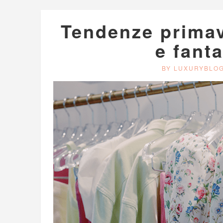
Tendenze primave
e fanta
BY LUXURYBLO