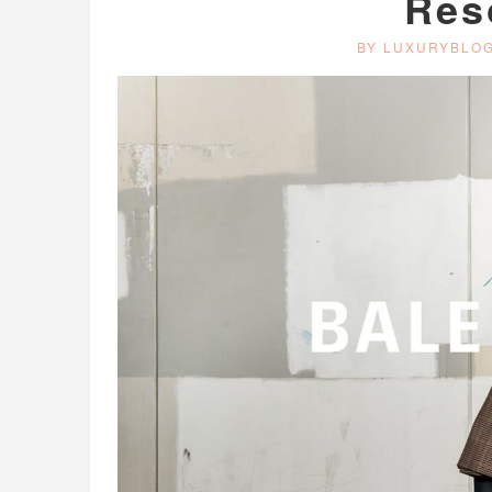
Res
BY LUXURYBLO