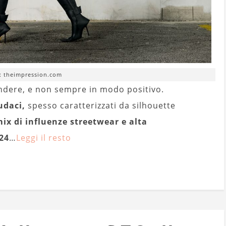
: theimpression.com
endere, e non sempre in modo positivo.
udaci,
spesso caratterizzati da silhouette
ix di influenze streetwear e alta
24
…
Leggi il resto