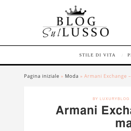
STILE DI VITA
P
Pagina iniziale
»
Moda
»
Armani Exchange –
BY LUXURYBLOG
Armani Exch
ma