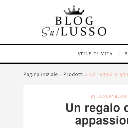
STILE DI VITA
P
Pagina iniziale
»
Prodotti
»
Un regalo origi
BY LUXURYBLOG
Un regalo o
appassion