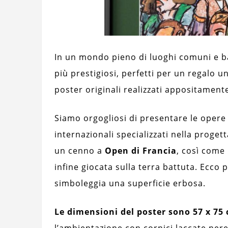
In un mondo pieno di luoghi comuni e ba
più prestigiosi, perfetti per un regalo un
poster originali realizzati appositament
Siamo orgogliosi di presentare le opere 
internazionali specializzati nella proget
un cenno a
Open di Francia
, così come 
infine giocata sulla terra battuta. Ecco 
simboleggia una superficie erbosa.
Le dimensioni del poster sono 57 x 75 
l’ambientazione con cornici laccate nere