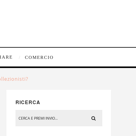
IARE
COMERCIO
llezionisti?
RICERCA