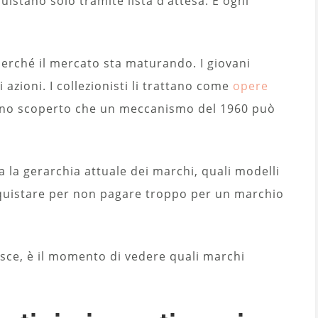
quistano solo tramite lista d’attesa. E ogni
Perché il mercato sta maturando. I giovani
azioni. I collezionisti li trattano come
opere
anno scoperto che un meccanismo del 1960 può
 la gerarchia attuale dei marchi, quali modelli
quistare per non pagare troppo per un marchio
sce, è il momento di vedere quali marchi