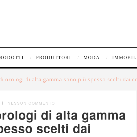
RODOTTI
PRODUTTORI
MODA
IMMOBIL
i orologi di alta gamma sono più spesso scelti dai co
NESSUN COMMENTO
orologi di alta gamma
esso scelti dai