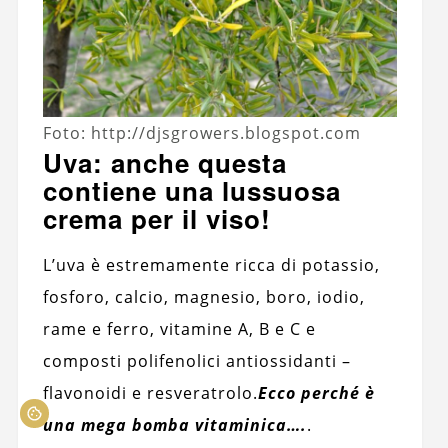
Foto: http://djsgrowers.blogspot.com
Uva: anche questa
contiene una lussuosa
crema per il viso!
L’uva è estremamente ricca di potassio,
fosforo, calcio, magnesio, boro, iodio,
rame e ferro, vitamine A, B e C e
composti polifenolici antiossidanti –
flavonoidi e resveratrolo.
Ecco perché è
una mega bomba vitaminica….
.