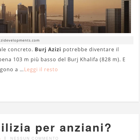
zizidevelopments.com
ale concreto.
Burj Azizi
potrebbe diventare il
pena 103 m più basso del Burj Khalifa (828 m). E
rgono a …
Leggi il resto
ilizia per anziani?
G
NESSUN COMMENTO