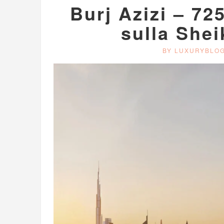
Burj Azizi – 72
sulla She
BY LUXURYBLO