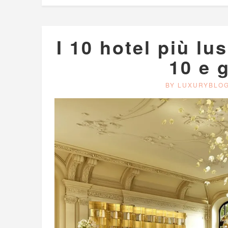
I 10 hotel più lu
10 e 
BY LUXURYBLO